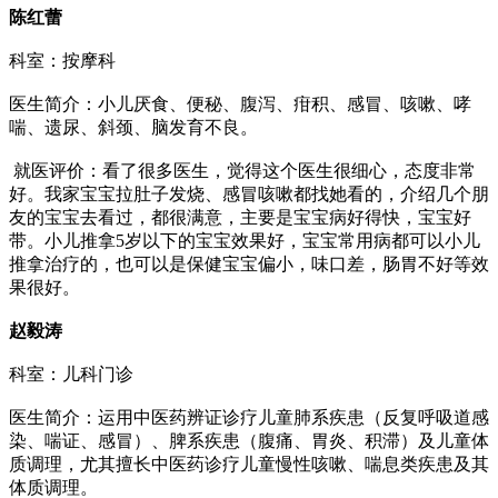
陈红蕾
科室：按摩科
医生简介：小儿厌食、便秘、腹泻、疳积、感冒、咳嗽、哮
喘、遗尿、斜颈、脑发育不良。
就医评价：看了很多医生，觉得这个医生很细心，态度非常
好。我家宝宝拉肚子发烧、感冒咳嗽都找她看的，介绍几个朋
友的宝宝去看过，都很满意，主要是宝宝病好得快，宝宝好
带。小儿推拿5岁以下的宝宝效果好，宝宝常用病都可以小儿
推拿治疗的，也可以是保健宝宝偏小，味口差，肠胃不好等效
果很好。
赵毅涛
科室：儿科门诊
医生简介：运用中医药辨证诊疗儿童肺系疾患（反复呼吸道感
染、喘证、感冒）、脾系疾患（腹痛、胃炎、积滞）及儿童体
质调理，尤其擅长中医药诊疗儿童慢性咳嗽、喘息类疾患及其
体质调理。