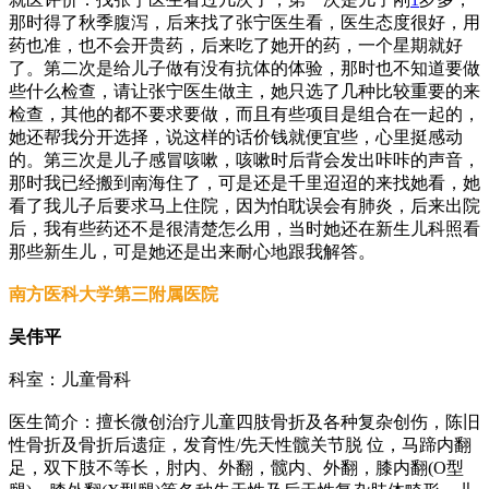
那时得了秋季腹泻，后来找了张宁医生看，医生态度很好，用
药也准，也不会开贵药，后来吃了她开的药，一个星期就好
了。第二次是给儿子做有没有抗体的体验，那时也不知道要做
些什么检查，请让张宁医生做主，她只选了几种比较重要的来
检查，其他的都不要求要做，而且有些项目是组合在一起的，
她还帮我分开选择，说这样的话价钱就便宜些，心里挺感动
的。第三次是儿子感冒咳嗽，咳嗽时后背会发出咔咔的声音，
那时我已经搬到南海住了，可是还是千里迢迢的来找她看，她
看了我儿子后要求马上住院，因为怕耽误会有肺炎，后来出院
后，我有些药还不是很清楚怎么用，当时她还在新生儿科照看
那些新生儿，可是她还是出来耐心地跟我解答。
南方医科大学第三附属医院
吴伟平
科室：儿童骨科
医生简介：擅长微创治疗儿童四肢骨折及各种复杂创伤，陈旧
性骨折及骨折后遗症，发育性/先天性髋关节脱 位，马蹄内翻
足，双下肢不等长，肘内、外翻，髋内、外翻，膝内翻(O型