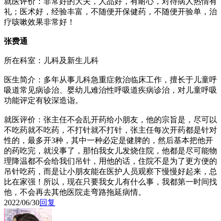
就医评价：非常好的大夫，人品好，有耐心，对待病人热情有
礼；医术好，经验丰富，不随便开保健药，不随便开验单，治
疗咳嗽效果非常好！
张费通
所在科室：儿科及新生儿科
医生简介：多年从事儿科急重症救治临床工作，擅长于儿童呼
吸道常见病诊治、婴幼儿难治性呼吸道疾病诊治，对儿童呼吸
功能评定有较深造诣。
就医评价：张主任不会乱开药给小朋友，他的宗旨是，尽可以
不吃药就不吃药，不打针就不打针，张主任每次开药都是针对
性的，最多开3种，其中一种必定是健脾的，然后基本把他开
的药吃完，就没事了，那怕我女儿发烧住院，他都是尽可能物
理降温都不会给我们吊针，用他的话，住院不是为了更方便的
吊针吃药，而是让小朋友能在医护人员观察下慢慢好起来，总
比在家强！所以，现在只要我女儿有什么事，我都第一时间找
他，不会再去其他医院走弯路拖延病情。
2022/06/30
回复