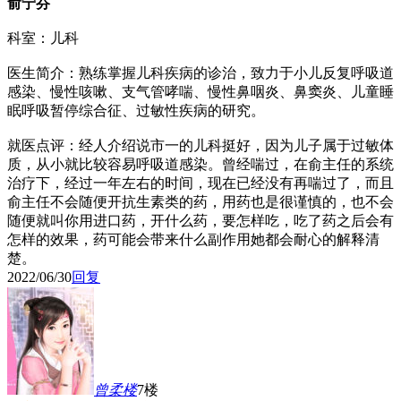
俞宁芬
科室：儿科
医生简介：熟练掌握儿科疾病的诊治，致力于小儿反复呼吸道
感染、慢性咳嗽、支气管哮喘、慢性鼻咽炎、鼻窦炎、儿童睡
眠呼吸暂停综合征、过敏性疾病的研究。
就医点评：经人介绍说市一的儿科挺好，因为儿子属于过敏体
质，从小就比较容易呼吸道感染。曾经喘过，在俞主任的系统
治疗下，经过一年左右的时间，现在已经没有再喘过了，而且
俞主任不会随便开抗生素类的药，用药也是很谨慎的，也不会
随便就叫你用进口药，开什么药，要怎样吃，吃了药之后会有
怎样的效果，药可能会带来什么副作用她都会耐心的解释清
楚。
2022/06/30
回复
曾柔
楼
7楼