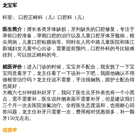
龙宝军
科室:、口腔正畸科（儿）口腔科（儿）
医生简介：
擅长各类牙体缺损，牙列缺失的囗腔修复，专注于
孕前口腔准备，孕期口腔的治疗以及儿童口腔牙体牙髓病，根
尖周病，儿童口腔粘膜病等。同时在人民中路儿童医院和珠江
新城妇女儿童中心出诊，需要提前预约，口腔外科的号比较难
挂到，可以挂正畸科的号。
就医评价：
进入门诊的时候，宝宝并不配合，我安抚了一下宝
宝同意看牙了，龙主任看了一下说补一下吧，我跟他确认不用
做根管治疗吗？龙主任说不需要，手法很娴熟，跟护士配合得
也挺好，
大概六七分钟就补好牙了，我问了医生尖牙外表也有一个小黑
点，需不需要补，医生说外侧表面不需要补牙，但是建议我们
三个月一次去医院涂氟治疗。全程医生态度温和，也很耐心回
答问题，龙主任补牙只需要一次，费用相对优惠很多，补一颗
牙150元左右。
颉雅苹