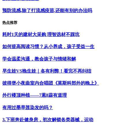
预防流感,除了打流感疫苗,还能有别的办法吗
热点推荐
耗时1天的建材大采购 理智选材不踩坑
如何提高阅读习惯？从小养成，孩子受益一生
学会温柔沟通，教会孩子与情绪和解
早生娃VS晚生娃｜各有利弊！看完不再纠结
彼得堡小夜曲室内合唱团《莫斯科郊外的晚上》
外行楼顶种植——7葱8蒜有道理
有用过墨旱莲染发的吗？
3.下班奔赴健身房，初次解锁各类器械，运动