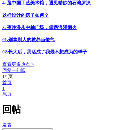
4. 逛中国工艺美术馆，遇见精妙的石湾罗汉
这样设计的房子如何？
3. 夜晚漫步中轴广场，偶遇浪漫烟火
01.别拿别人的教养当傻气
02.长大后，我活成了我最不想成为的样子
查看更多热点 >
回复一句呗
1/1页
首页
1
尾页
回帖
发表