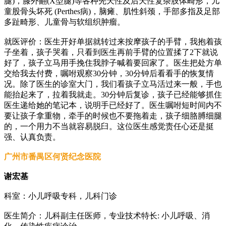
腿)，膝外翻(X型腿)等各种先天性及后天性复杂肢体畸形，儿
童股骨头坏死 (Perthes病)，脑瘫、肌性斜颈，手部多指及足部
多趾畸形、儿童骨与软组织肿瘤。
就医评价：医生开好单据就转过来按摩孩子的手臂，我抱着孩
子坐着，孩子哭着，只看到医生再前手臂的位置揉了2下就说
好了，孩子立马用手挽住我脖子喊着要回家了。医生把处方单
交给我去付费，嘱咐观察30分钟，30分钟后看看手的恢复情
况。除了医生的诊室大门，我们看孩子立马活过来一般，手也
能抬起来了，拉着我就走。30分钟后复诊，孩子已经能够抓住
医生递给她的笔记本，说明手已经好了。医生嘱咐短时间内不
要让孩子拿重物，牵手的时候也不要拖着走，孩子细胳膊细腿
的，一个用力不当就容易脱臼。这位医生感觉责任心还是挺
强、认真负责。
广州市番禺区何贤纪念医院
谢宏基
科室：小儿呼吸专科，儿科门诊
医生简介：儿科副主任医师，专业技术特长: 小儿呼吸、消