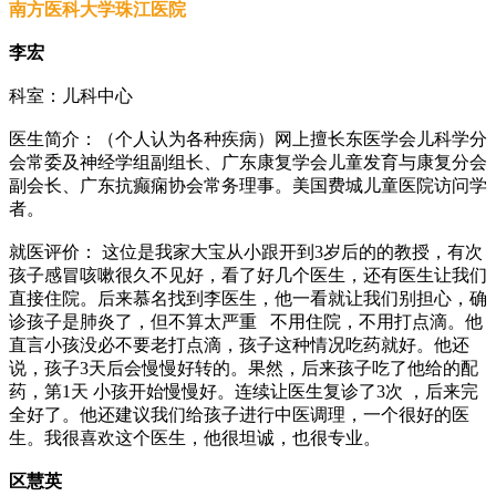
南方医科大学珠江医院
李宏
科室：儿科中心
医生简介：（个人认为各种疾病）网上擅长东医学会儿科学分
会常委及神经学组副组长、广东康复学会儿童发育与康复分会
副会长、广东抗癫痫协会常务理事。美国费城儿童医院访问学
者。
就医评价： 这位是我家大宝从小跟开到3岁后的的教授，有次
孩子感冒咳嗽很久不见好，看了好几个医生，还有医生让我们
直接住院。后来慕名找到李医生，他一看就让我们别担心，确
诊孩子是肺炎了，但不算太严重 不用住院，不用打点滴。他
直言小孩没必不要老打点滴，孩子这种情况吃药就好。他还
说，孩子3天后会慢慢好转的。果然，后来孩子吃了他给的配
药，第1天 小孩开始慢慢好。连续让医生复诊了3次 ，后来完
全好了。他还建议我们给孩子进行中医调理，一个很好的医
生。我很喜欢这个医生，他很坦诚，也很专业。
区慧英