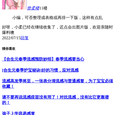
曾柔
楼
11楼
小编，可否整理成表格或再排一下版，这样有点乱
好呀，小柔已经在继续收集了，迟点会出图片版，欢迎亲随时
爆料噢
2022/07/15
回复
猜你喜欢
【合生元春季流感预防妙招】春季流感要当心
[合生元春季护宝秘诀]好的习惯，应对流感
流感高发季将至，一张表分清流感与普通感冒，为了宝宝必须
收藏！
请不要再说流感疫苗没有用了！对抗流感，没有比它更靠谱
的！
孩子上学容易感冒