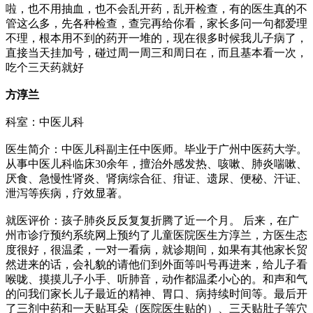
啦，也不用抽血，也不会乱开药，乱开检查，有的医生真的不
管这么多，先各种检查，查完再给你看，家长多问一句都爱理
不理，根本用不到的药开一堆的，现在很多时候我儿子病了，
直接当天挂加号，碰过周一周三和周日在，而且基本看一次，
吃个三天药就好
方淳兰
科室：中医儿科
医生简介：中医儿科副主任中医师。毕业于广州中医药大学。
从事中医儿科临床30余年，擅治外感发热、咳嗽、肺炎喘嗽、
厌食、急慢性肾炎、肾病综合征、疳证、遗尿、便秘、汗证、
泄泻等疾病，疗效显著。
就医评价：孩子肺炎反反复复折腾了近一个月。 后来，在广
州市诊疗预约系统网上预约了儿童医院医生方淳兰，方医生态
度很好，很温柔，一对一看病，就诊期间，如果有其他家长贸
然进来的话，会礼貌的请他们到外面等叫号再进来，给儿子看
喉咙、摸摸儿子小手、听肺音，动作都温柔小心的。和声和气
的问我们家长儿子最近的精神、胃口、病持续时间等。最后开
了三剂中药和一天贴耳朵（医院医生贴的）、三天贴肚子等穴