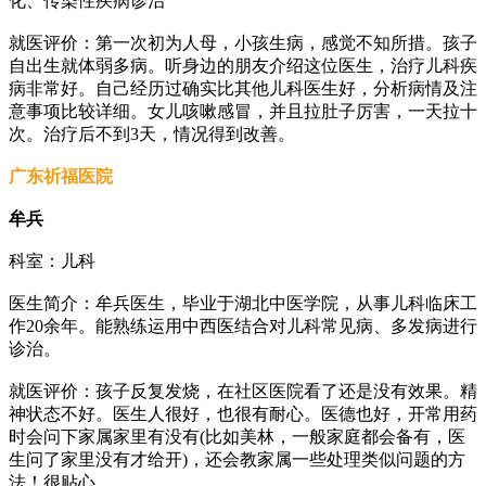
化、传染性疾病诊治
就医评价：第一次初为人母，小孩生病，感觉不知所措。孩子
自出生就体弱多病。听身边的朋友介绍这位医生，治疗儿科疾
病非常好。自己经历过确实比其他儿科医生好，分析病情及注
意事项比较详细。女儿咳嗽感冒，并且拉肚子厉害，一天拉十
次。治疗后不到3天，情况得到改善。
广东祈福医院
牟兵
科室：儿科
医生简介：牟兵医生，毕业于湖北中医学院，从事儿科临床工
作20余年。能熟练运用中西医结合对儿科常见病、多发病进行
诊治。
就医评价：孩子反复发烧，在社区医院看了还是没有效果。精
神状态不好。医生人很好，也很有耐心。医德也好，开常用药
时会问下家属家里有没有(比如美林，一般家庭都会备有，医
生问了家里没有才给开)，还会教家属一些处理类似问题的方
法！很贴心。