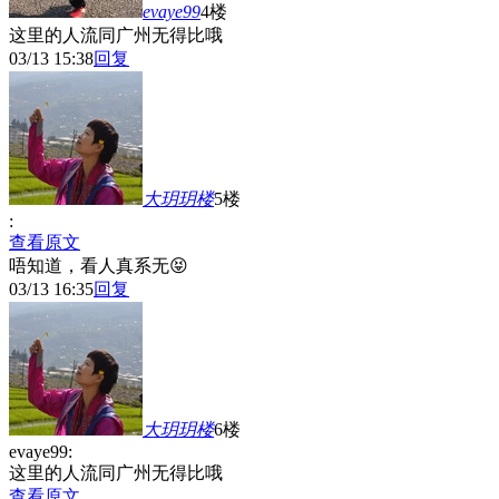
evaye99
4楼
这里的人流同广州无得比哦
03/13 15:38
回复
大玥玥
楼
5楼
:
查看原文
唔知道，看人真系无😝
03/13 16:35
回复
大玥玥
楼
6楼
evaye99:
这里的人流同广州无得比哦
查看原文