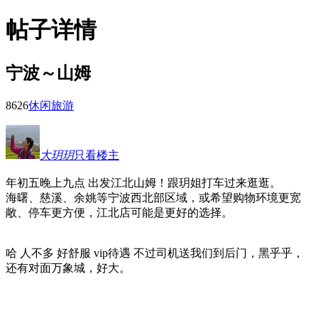
帖子详情
宁波～山姆
862
6
休闲旅游
大玥玥
只看楼主
年初五晚上九点 出发江北山姆！跟玥姐打车过来逛逛。
海曙、慈溪、余姚等宁波西北部区域，或希望购物环境更宽
敞、停车更方便，江北店可能是更好的选择。
哈 人不多 好舒服 vip待遇 不过司机送我们到后门，黑乎乎，
还有对面万象城，好大。