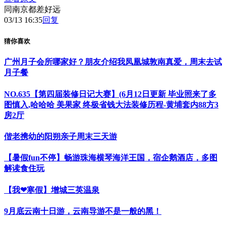
同南京都差好远
03/13 16:35
回复
猜你喜欢
广州月子会所哪家好？朋友介绍我凤凰城敦南真爱，周末去试
月子餐
NO.635【第四届装修日记大赛】(6月12日更新 毕业照来了多
图慎入,哈哈哈 美果家 终极省钱大法装修历程-黄埔套内88方3
房2厅
偕老携幼的阳朔亲子周末三天游
【暑假fun不停】畅游珠海横琴海洋王国，宿企鹅酒店，多图
解读食住玩
【我❤寒假】增城三英温泉
9月底云南十日游，云南导游不是一般的黑！