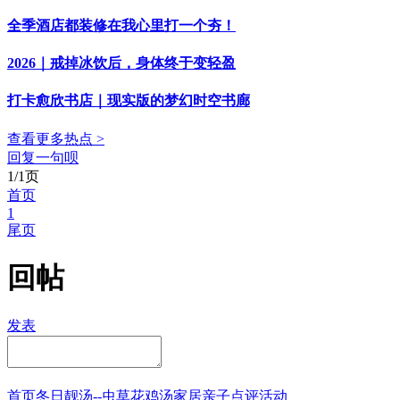
全季酒店都装修在我心里打一个夯！
2026｜戒掉冰饮后，身体终于变轻盈
打卡愈欣书店｜现实版的梦幻时空书廊
查看更多热点 >
回复一句呗
1/1页
首页
1
尾页
回帖
发表
首页
冬日靓汤--虫草花鸡汤
家居
亲子点评
活动