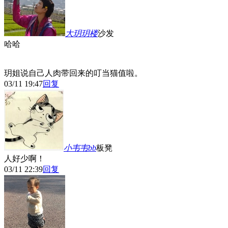
大玥玥
楼
沙发
哈哈
玥姐说自己人肉带回来的叮当猫值啦。
03/11 19:47
回复
小韦韦bb
板凳
人好少啊！
03/11 22:39
回复