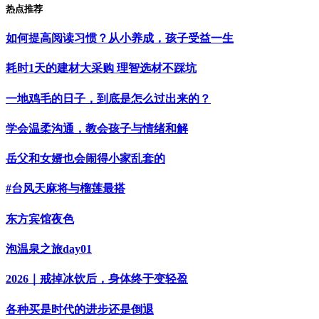
热点推荐
如何提高阅读习惯？从小养成，孩子受益一生
耗时1天的建材大采购 理智选材不踩坑
一地鸡毛的日子，到底是怎么过出来的？
学会温柔沟通，教会孩子与情绪和解
岳父和女婿也会闹得小家乱套的
#台风天麻将与榴莲最搭
东方宾馆夜色
泡温泉之旅day01
2026｜戒掉冰饮后，身体终于变轻盈
各种买是时代的进步还是倒退